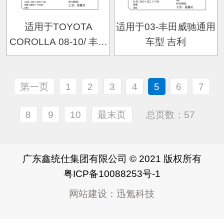
适用于TOYOTA
适用于03-丰田威驰通用
COROLLA 08-10/ 丰田
车型 吉利
愿望06款 OEM:88501-
12500
第一页
1
2
3
4
5
6
7
8
9
10
最末页
总页数：57
广东鑫统仕集团有限公司 © 2021 版权所有
粤ICP备10088253号-1
网站建设
：
迅氪科技