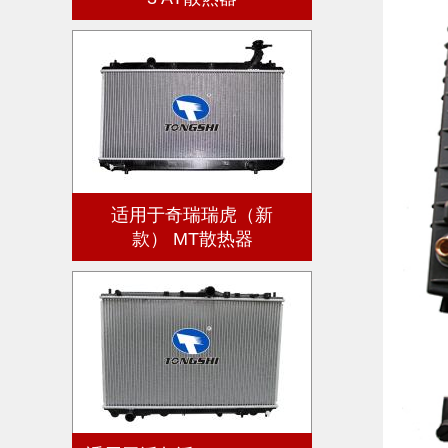
适用于奇瑞瑞虎（新
款） MT散热器