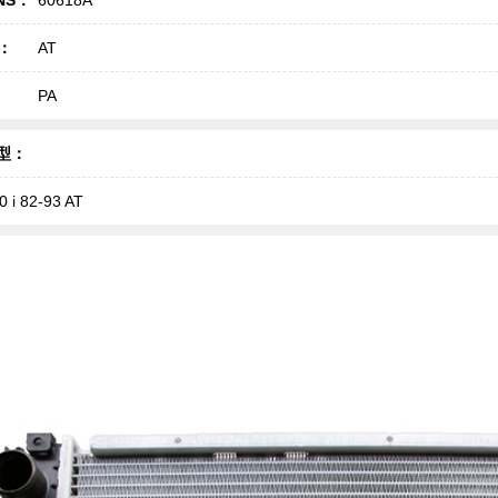
T：
AT
PA
型：
0 i 82-93 AT