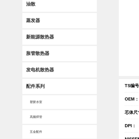
油散
蒸发器
新能源散热器
胀管散热器
发电机散热器
TS编
配件系列
OEM：
塑胶水室
芯体尺
高频焊管
DPI：
五金配件
NISSE