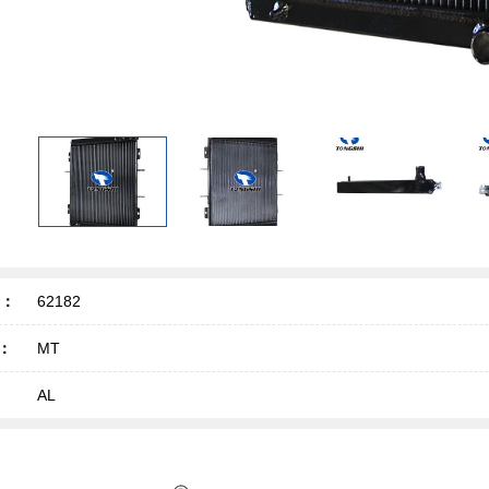
号：
62182
T：
MT
AL