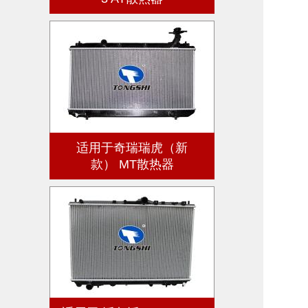
适用于奇瑞瑞虎（新
款） MT散热器