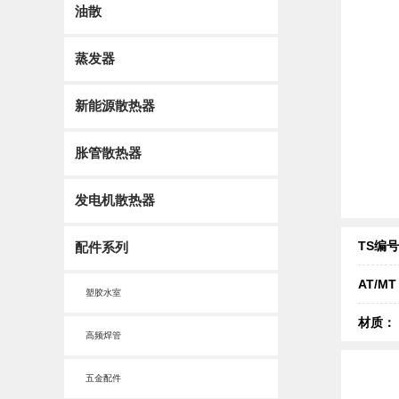
油散
蒸发器
新能源散热器
胀管散热器
发电机散热器
TS编
配件系列
AT/M
塑胶水室
材质：
高频焊管
五金配件