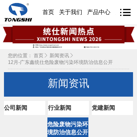
首页
关于我们
产品中心
产品查
您的位置：
首页
新闻资讯
12月-广东鑫统仕危险废物污染环境防治信息公开
新闻资讯
公司新闻
行业新闻
党建新闻
危险废物污染环
境防治信息公开