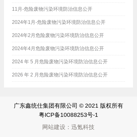
11月-危险废物污染环境防治信息公开
2024年1月-危险废物污染环境防治信息公开
2024年2月危险废物污染环境防治信息公开
2024年4月危险废物污染环境防治信息公开
2024 年 5 月危险废物污染环境防治信息公开
2026 年 2 月危险废物污染环境防治信息公开
广东鑫统仕集团有限公司 © 2021 版权所有
粤ICP备10088253号-1
网站建设
：
迅氪科技