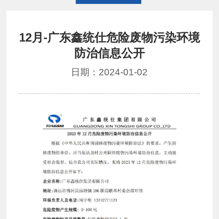
12月-广东鑫统仕危险废物污染环境
防治信息公开
日期：2024-01-02